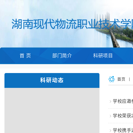
首 页
部门简介
科研项目
首页
科研动态
学校应邀
学校荣获2
学校携手