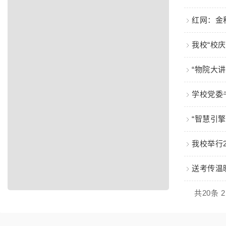
红网：金
我校“校
“物院大
学校党委
“智慧引
我校举行
送考传温
共20条 