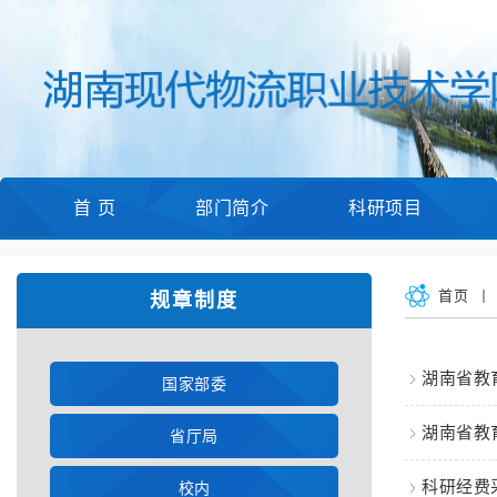
首 页
部门简介
科研项目
首页
规章制度
湖南省教
国家部委
湖南省教
省厅局
科研经费
校内